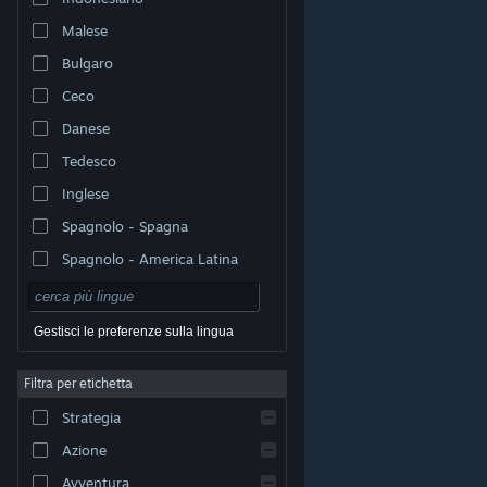
Malese
Bulgaro
Ceco
Danese
Tedesco
Inglese
Spagnolo - Spagna
Spagnolo - America Latina
Gestisci le preferenze sulla lingua
Filtra per etichetta
© Valve Corporation. Tutti i diritti riservati. Tutti i marchi
Strategia
appartengono ai rispettivi proprietari negli Stati Uniti e
in altri Paesi.
Informativa sulla privacy
|
Informazioni
legali
|
Accessibilità
|
Contratto di sottoscrizione a
Azione
Steam
|
Rimborsi
|
Cookie
Avventura