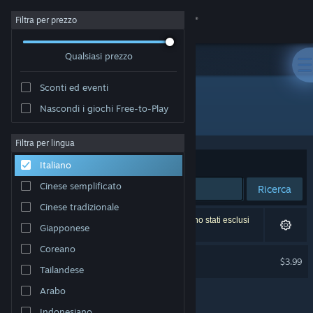
Accedi
Filtra per prezzo
Qualsiasi prezzo
Negozio
Sconti ed eventi
Comunità
Nascondi i giochi Free-to-Play
Sviluppatore: paochanz
Informazioni
Filtra per lingua
Ordina per
Rilevanza
Italiano
Assistenza
Cinese semplificato
Ricerca
Cinese tradizionale
Cambia la lingua
1 risultato corrisponde alla tua ricerca. 2 titoli sono stati esclusi
Giapponese
in base alle tue preferenze.
Ottieni l'app mobile di Steam
Coreano
Thaw Soundtrack
$3.99
Tailandese
Visualizza il sito web per desktop
Arabo
Indonesiano