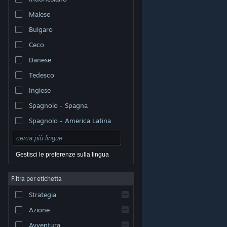
Malese
Bulgaro
Ceco
Danese
Tedesco
Inglese
Spagnolo - Spagna
Spagnolo - America Latina
Gestisci le preferenze sulla lingua
Filtra per etichetta
© Valve Corporation. Tutti i diritti riservati. Tutti i marchi
Strategia
appartengono ai rispettivi proprietari negli Stati Uniti e
in altri Paesi.
Informativa sulla privacy
|
Informazioni
legali
|
Accessibilità
|
Contratto di sottoscrizione a
Azione
Steam
|
Rimborsi
|
Cookie
Avventura