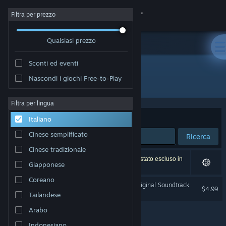
Accedi
Filtra per prezzo
Qualsiasi prezzo
Negozio
Sconti ed eventi
Comunità
Nascondi i giochi Free-to-Play
Sviluppatore: nanohana
Informazioni
Filtra per lingua
Ordina per
Rilevanza
Italiano
Assistenza
Cinese semplificato
Ricerca
Cinese tradizionale
Cambia la lingua
1 risultato corrisponde alla tua ricerca. 1 titolo è stato escluso in
Giapponese
base alle tue preferenze.
Ottieni l'app mobile di Steam
Coreano
Everything Will Be Fine! Original Soundtrack
$4.99
Tailandese
Visualizza il sito web per desktop
Arabo
Indonesiano