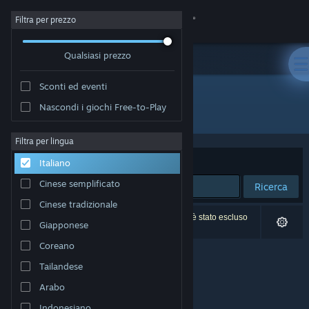
Accedi
Filtra per prezzo
Qualsiasi prezzo
Negozio
Sconti ed eventi
Comunità
Nascondi i giochi Free-to-Play
Sviluppatore: gurkenlabs
Informazioni
Filtra per lingua
Ordina per
Rilevanza
Italiano
Assistenza
Cinese semplificato
Ricerca
Cinese tradizionale
Cambia la lingua
0 risultati corrispondono alla tua ricerca. 1 titolo è stato escluso
Giapponese
in base alle tue preferenze.
Ottieni l'app mobile di Steam
Coreano
Tailandese
Visualizza il sito web per desktop
Arabo
Indonesiano