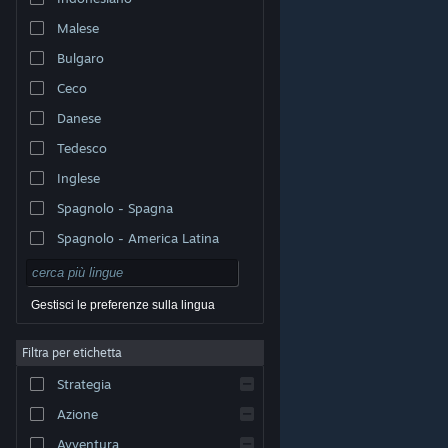
Malese
Bulgaro
Ceco
Danese
Tedesco
Inglese
Spagnolo - Spagna
Spagnolo - America Latina
Gestisci le preferenze sulla lingua
Filtra per etichetta
© Valve Corporation. Tutti i diritti riservati. Tutti i marchi
Strategia
appartengono ai rispettivi proprietari negli Stati Uniti e
in altri Paesi.
Informativa sulla privacy
|
Informazioni
legali
|
Accessibilità
|
Contratto di sottoscrizione a
Azione
Steam
|
Rimborsi
|
Cookie
Avventura