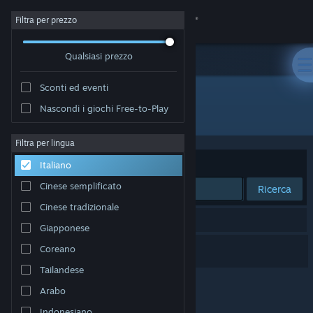
Accedi
Filtra per prezzo
Qualsiasi prezzo
Negozio
Sconti ed eventi
Comunità
Nascondi i giochi Free-to-Play
Sviluppatore: fish in a bottle
Informazioni
Filtra per lingua
Ordina per
Rilevanza
Italiano
Assistenza
Cinese semplificato
Ricerca
Cinese tradizionale
Cambia la lingua
1 risultato corrisponde alla tua ricerca.
Giapponese
Ottieni l'app mobile di Steam
Red Rust Pioneers
Coreano
Tailandese
Visualizza il sito web per desktop
Arabo
Indonesiano