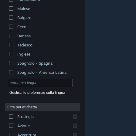
Malese
Bulgaro
Ceco
Danese
Tedesco
Inglese
Spagnolo - Spagna
Spagnolo - America Latina
Gestisci le preferenze sulla lingua
Filtra per etichetta
© Valve Corporation. Tutti i diritti riservati. Tutti i marchi
Strategia
appartengono ai rispettivi proprietari negli Stati Uniti e
in altri Paesi.
Informativa sulla privacy
|
Informazioni
legali
|
Accessibilità
|
Contratto di sottoscrizione a
Azione
Steam
|
Rimborsi
|
Cookie
Avventura