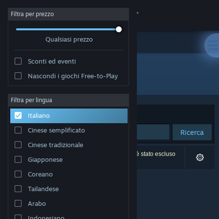
Accedi
Filtra per prezzo
Qualsiasi prezzo
Negozio
Sconti ed eventi
Comunità
Nascondi i giochi Free-to-Play
Sviluppatore: brokenbyte
Informazioni
Filtra per lingua
Ordina per
Rilevanza
Italiano
Assistenza
Cinese semplificato
Ricerca
Cinese tradizionale
Cambia la lingua
0 risultati corrispondono alla tua ricerca. 1 titolo è stato escluso
Giapponese
in base alle tue preferenze.
Ottieni l'app mobile di Steam
Coreano
Tailandese
Visualizza il sito web per desktop
Arabo
Indonesiano