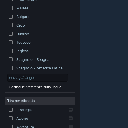
Malese
Bulgaro
Ceco
Danese
Tedesco
Inglese
Spagnolo - Spagna
Spagnolo - America Latina
Gestisci le preferenze sulla lingua
Filtra per etichetta
© Valve Corporation. Tutti i diritti riservati. Tutti i marchi
Strategia
appartengono ai rispettivi proprietari negli Stati Uniti e
in altri Paesi.
Informativa sulla privacy
|
Informazioni
legali
|
Accessibilità
|
Contratto di sottoscrizione a
Azione
Steam
|
Rimborsi
|
Cookie
Avventura