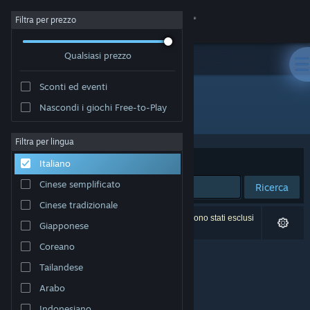
Accedi
Filtra per prezzo
Qualsiasi prezzo
Negozio
Sconti ed eventi
Comunità
Nascondi i giochi Free-to-Play
Sviluppatore: ashpdewan
Informazioni
Filtra per lingua
Ordina per
Rilevanza
Italiano
Assistenza
Cinese semplificato
Ricerca
Cinese tradizionale
Cambia la lingua
0 risultati corrispondono alla tua ricerca. 2 titoli sono stati esclusi
Giapponese
in base alle tue preferenze.
Ottieni l'app mobile di Steam
Coreano
Tailandese
Visualizza il sito web per desktop
Arabo
Indonesiano