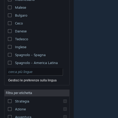
Malese
Bulgaro
Ceco
Danese
Tedesco
Inglese
Spagnolo - Spagna
Spagnolo - America Latina
Gestisci le preferenze sulla lingua
Filtra per etichetta
© Valve Corporation. Tutti i diritti riservati. Tutti i marchi
Strategia
appartengono ai rispettivi proprietari negli Stati Uniti e
in altri Paesi.
Informativa sulla privacy
|
Informazioni
legali
|
Accessibilità
|
Contratto di sottoscrizione a
Azione
Steam
|
Rimborsi
|
Cookie
Avventura