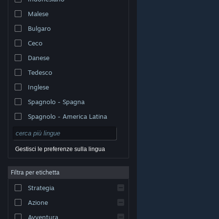
Malese
Bulgaro
Ceco
Danese
Tedesco
Inglese
Spagnolo - Spagna
Spagnolo - America Latina
Gestisci le preferenze sulla lingua
Filtra per etichetta
© Valve Corporation. Tutti i diritti riservati. Tutti i marchi
Strategia
appartengono ai rispettivi proprietari negli Stati Uniti e
in altri Paesi.
Informativa sulla privacy
|
Informazioni
legali
|
Accessibilità
|
Contratto di sottoscrizione a
Azione
Steam
|
Rimborsi
|
Cookie
Avventura