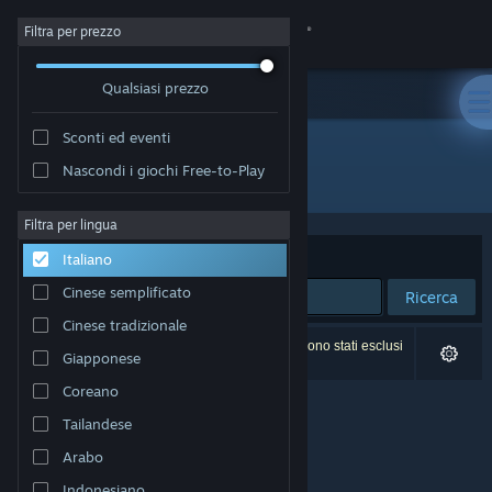
Accedi
Filtra per prezzo
Qualsiasi prezzo
Negozio
Sconti ed eventi
Comunità
Nascondi i giochi Free-to-Play
Sviluppatore: ashpdewan
Informazioni
Filtra per lingua
Ordina per
Rilevanza
Italiano
Assistenza
Cinese semplificato
Ricerca
Cinese tradizionale
Cambia la lingua
0 risultati corrispondono alla tua ricerca. 2 titoli sono stati esclusi
Giapponese
in base alle tue preferenze.
Ottieni l'app mobile di Steam
Coreano
Tailandese
Visualizza il sito web per desktop
Arabo
Indonesiano