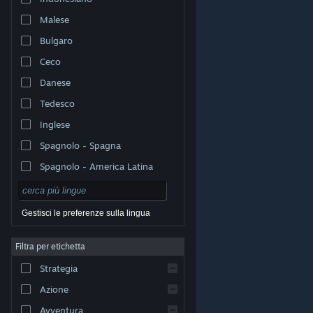
Malese
Bulgaro
Ceco
Danese
Tedesco
Inglese
Spagnolo - Spagna
Spagnolo - America Latina
Gestisci le preferenze sulla lingua
Filtra per etichetta
© Valve Corporation. Tutti i diritti riservati. Tutti i marchi
Strategia
appartengono ai rispettivi proprietari negli Stati Uniti e
in altri Paesi.
Informativa sulla privacy
|
Informazioni
legali
|
Accessibilità
|
Contratto di sottoscrizione a
Azione
Steam
|
Rimborsi
|
Cookie
Avventura