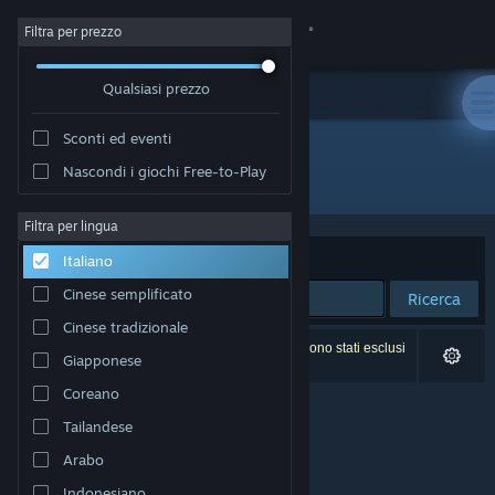
Accedi
Filtra per prezzo
Qualsiasi prezzo
Negozio
Sconti ed eventi
Comunità
Nascondi i giochi Free-to-Play
Sviluppatore: Xatrix Entertainment
Informazioni
Filtra per lingua
Ordina per
Rilevanza
Italiano
Assistenza
Cinese semplificato
Ricerca
Cinese tradizionale
Cambia la lingua
0 risultati corrispondono alla tua ricerca. 7 titoli sono stati esclusi
Giapponese
in base alle tue preferenze.
Ottieni l'app mobile di Steam
Coreano
Tailandese
Visualizza il sito web per desktop
Arabo
Indonesiano