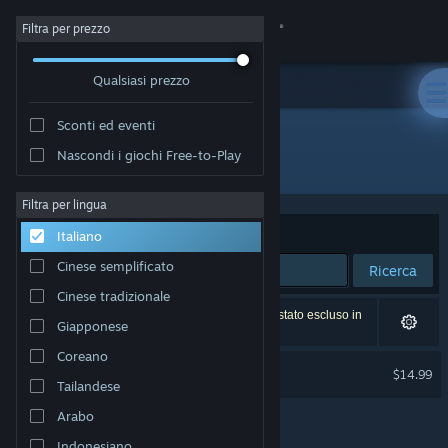
Accedi
Filtra per prezzo
Qualsiasi prezzo
Negozio
Sconti ed eventi
Comunità
Nascondi i giochi Free-to-Play
Sviluppatore: Wolfdog Interactive
Informazioni
Filtra per lingua
Ordina per
Rilevanza
Italiano
Assistenza
Cinese semplificato
Ricerca
Cinese tradizionale
Cambia la lingua
1 risultato corrisponde alla tua ricerca. 1 titolo è stato escluso in
Giapponese
base alle tue preferenze.
Ottieni l'app mobile di Steam
Coreano
Skyworld
$14.99
Tailandese
Solo VR
Visualizza il sito web per desktop
Arabo
Indonesiano