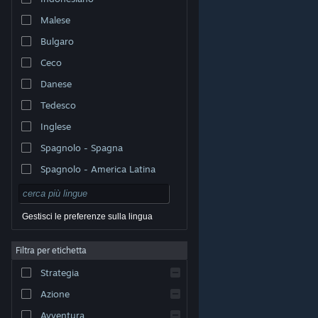
Malese
Bulgaro
Ceco
Danese
Tedesco
Inglese
Spagnolo - Spagna
Spagnolo - America Latina
Gestisci le preferenze sulla lingua
Filtra per etichetta
© Valve Corporation. Tutti i diritti riservati. Tutti i marchi
Strategia
appartengono ai rispettivi proprietari negli Stati Uniti e
in altri Paesi.
Informativa sulla privacy
|
Informazioni
legali
|
Accessibilità
|
Contratto di sottoscrizione a
Azione
Steam
|
Rimborsi
|
Cookie
Avventura