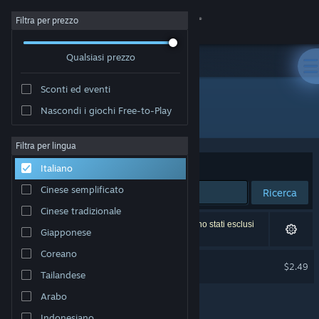
Accedi
Filtra per prezzo
Qualsiasi prezzo
Negozio
Sconti ed eventi
Comunità
Nascondi i giochi Free-to-Play
Sviluppatore: Wolf Developer
Informazioni
Filtra per lingua
Ordina per
Rilevanza
Italiano
Assistenza
Cinese semplificato
Ricerca
Cinese tradizionale
Cambia la lingua
1 risultato corrisponde alla tua ricerca. 2 titoli sono stati esclusi
Giapponese
in base alle tue preferenze.
Ottieni l'app mobile di Steam
Coreano
Marble Quest Soundtrack
$2.49
Tailandese
Visualizza il sito web per desktop
Arabo
Indonesiano