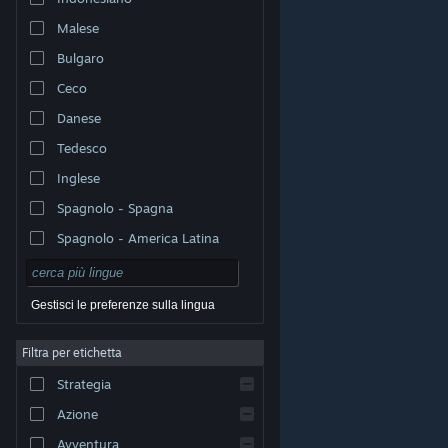
Malese
Bulgaro
Ceco
Danese
Tedesco
Inglese
Spagnolo - Spagna
Spagnolo - America Latina
Gestisci le preferenze sulla lingua
Filtra per etichetta
© Valve Corporation. Tutti i diritti riservati. Tutti i marchi
Strategia
appartengono ai rispettivi proprietari negli Stati Uniti e
in altri Paesi.
Informativa sulla privacy
|
Informazioni
legali
|
Accessibilità
|
Contratto di sottoscrizione a
Azione
Steam
|
Rimborsi
|
Cookie
Avventura