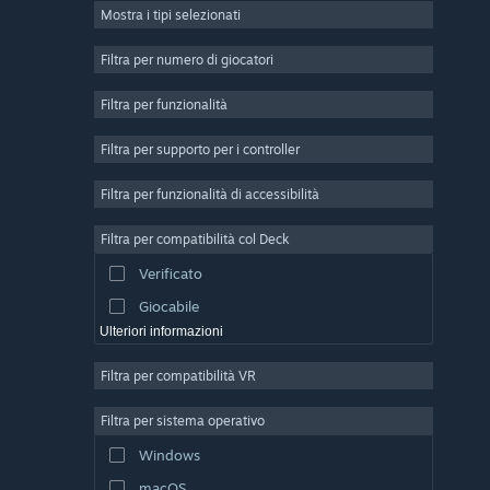
Mostra i tipi selezionati
Multigiocatore di massa
Indie
Filtra per numero di giocatori
Accesso anticipato
Filtra per funzionalità
Passatempo
Filtra per supporto per i controller
Simulazione
Corse
Filtra per funzionalità di accessibilità
Sport
Filtra per compatibilità col Deck
Produzione di video
Verificato
Fotoritocco
Giocabile
Ulteriori informazioni
Filtra per compatibilità VR
Filtra per sistema operativo
Windows
macOS