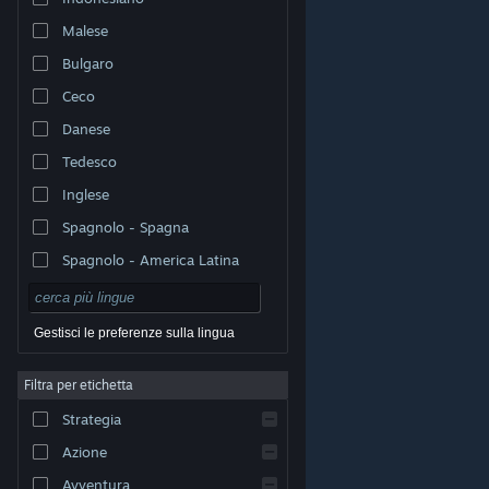
Malese
Bulgaro
Ceco
Danese
Tedesco
Inglese
Spagnolo - Spagna
Spagnolo - America Latina
Gestisci le preferenze sulla lingua
Filtra per etichetta
© Valve Corporation. Tutti i diritti riservati. Tutti i marchi
Strategia
appartengono ai rispettivi proprietari negli Stati Uniti e
in altri Paesi.
Informativa sulla privacy
|
Informazioni
legali
|
Accessibilità
|
Contratto di sottoscrizione a
Azione
Steam
|
Rimborsi
|
Cookie
Avventura