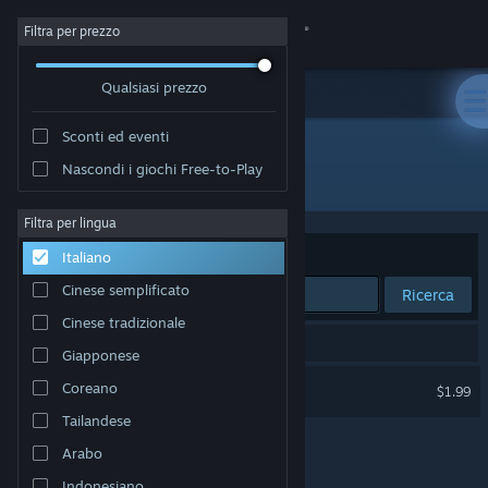
Accedi
Filtra per prezzo
Qualsiasi prezzo
Negozio
Sconti ed eventi
Comunità
Nascondi i giochi Free-to-Play
Sviluppatore: Un Pas Fragile Team
Informazioni
Filtra per lingua
Ordina per
Rilevanza
Italiano
Assistenza
Cinese semplificato
Ricerca
Cinese tradizionale
Cambia la lingua
1 risultato corrisponde alla tua ricerca.
Giapponese
Ottieni l'app mobile di Steam
Un Pas Fragile
Coreano
$1.99
Tailandese
Visualizza il sito web per desktop
Arabo
Indonesiano