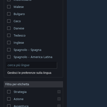
Malese
Bulgaro
Ceco
Danese
Tedesco
Inglese
Spagnolo - Spagna
Spagnolo - America Latina
Gestisci le preferenze sulla lingua
Filtra per etichetta
© Valve Corporation. Tutti i diritti riservati. Tutti i marchi
Strategia
appartengono ai rispettivi proprietari negli Stati Uniti e
in altri Paesi.
Informativa sulla privacy
|
Informazioni
legali
|
Accessibilità
|
Contratto di sottoscrizione a
Azione
Steam
|
Rimborsi
|
Cookie
Avventura