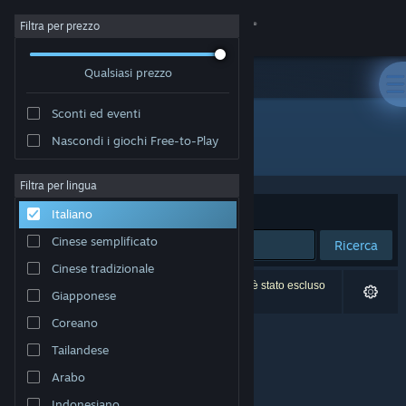
Accedi
Filtra per prezzo
Qualsiasi prezzo
Negozio
Sconti ed eventi
Comunità
Nascondi i giochi Free-to-Play
Sviluppatore: Tupolev the Ascender
Informazioni
Filtra per lingua
Ordina per
Rilevanza
Italiano
Assistenza
Cinese semplificato
Ricerca
Cinese tradizionale
Cambia la lingua
0 risultati corrispondono alla tua ricerca. 1 titolo è stato escluso
Giapponese
in base alle tue preferenze.
Ottieni l'app mobile di Steam
Coreano
Tailandese
Visualizza il sito web per desktop
Arabo
Indonesiano