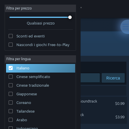
Accedi
Filtra per prezzo
Qualsiasi prezzo
Negozio
Sconti ed eventi
Comunità
Nascondi i giochi Free-to-Play
Sviluppatore: Tom Stoffel
Informazioni
Filtra per lingua
Ordina per
Rilevanza
Italiano
Assistenza
Cinese semplificato
Ricerca
Cinese tradizionale
Cambia la lingua
2 risultati corrispondono alla tua ricerca.
Giapponese
Ottieni l'app mobile di Steam
Blade Symphony Original Soundtrack
Coreano
$0.99
Tailandese
Visualizza il sito web per desktop
Galacide Original Soundtrack
$3.99
Arabo
Indonesiano