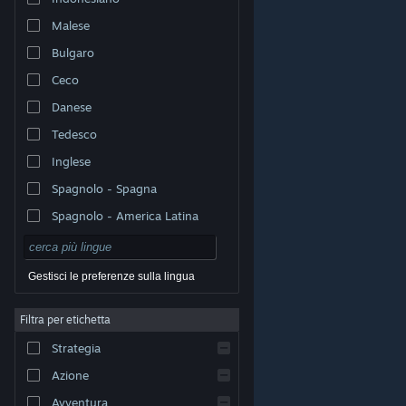
Malese
Bulgaro
Ceco
Danese
Tedesco
Inglese
Spagnolo - Spagna
Spagnolo - America Latina
Gestisci le preferenze sulla lingua
Filtra per etichetta
© Valve Corporation. Tutti i diritti riservati. Tutti i marchi
Strategia
appartengono ai rispettivi proprietari negli Stati Uniti e
in altri Paesi.
Informativa sulla privacy
|
Informazioni
legali
|
Accessibilità
|
Contratto di sottoscrizione a
Azione
Steam
|
Rimborsi
|
Cookie
Avventura