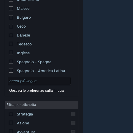
Malese
Bulgaro
Ceco
Danese
Tedesco
Inglese
Spagnolo - Spagna
Spagnolo - America Latina
Gestisci le preferenze sulla lingua
Filtra per etichetta
© Valve Corporation. Tutti i diritti riservati. Tutti i marchi
Strategia
appartengono ai rispettivi proprietari negli Stati Uniti e
in altri Paesi.
Informativa sulla privacy
|
Informazioni
legali
|
Accessibilità
|
Contratto di sottoscrizione a
Azione
Steam
|
Rimborsi
|
Cookie
Avventura