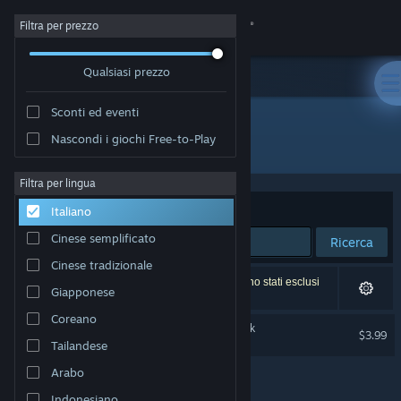
Accedi
Filtra per prezzo
Qualsiasi prezzo
Negozio
Sconti ed eventi
Comunità
Nascondi i giochi Free-to-Play
Sviluppatore: Today's Games
Informazioni
Filtra per lingua
Ordina per
Rilevanza
Italiano
Assistenza
Cinese semplificato
Ricerca
Cinese tradizionale
Cambia la lingua
1 risultato corrisponde alla tua ricerca. 2 titoli sono stati esclusi
Giapponese
in base alle tue preferenze.
Ottieni l'app mobile di Steam
Coreano
ReSetna Official Soundtrack
$3.99
Tailandese
Visualizza il sito web per desktop
Arabo
Indonesiano