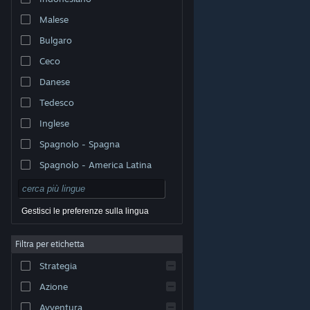
Malese
Bulgaro
Ceco
Danese
Tedesco
Inglese
Spagnolo - Spagna
Spagnolo - America Latina
Gestisci le preferenze sulla lingua
Filtra per etichetta
© Valve Corporation. Tutti i diritti riservati. Tutti i marchi
Strategia
appartengono ai rispettivi proprietari negli Stati Uniti e
in altri Paesi.
Informativa sulla privacy
|
Informazioni
legali
|
Accessibilità
|
Contratto di sottoscrizione a
Azione
Steam
|
Rimborsi
|
Cookie
Avventura