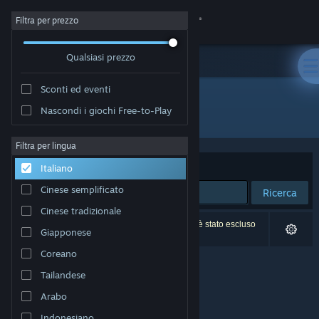
Accedi
Filtra per prezzo
Qualsiasi prezzo
Negozio
Sconti ed eventi
Comunità
Nascondi i giochi Free-to-Play
Sviluppatore: Tobias Hendricks
Informazioni
Filtra per lingua
Ordina per
Rilevanza
Italiano
Assistenza
Cinese semplificato
Ricerca
Cinese tradizionale
Cambia la lingua
0 risultati corrispondono alla tua ricerca. 1 titolo è stato escluso
Giapponese
in base alle tue preferenze.
Ottieni l'app mobile di Steam
Coreano
Tailandese
Visualizza il sito web per desktop
Arabo
Indonesiano