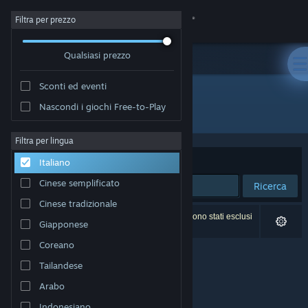
Accedi
Filtra per prezzo
Qualsiasi prezzo
Negozio
Sconti ed eventi
Comunità
Nascondi i giochi Free-to-Play
Sviluppatore: The Shady Gentlemen
Informazioni
Filtra per lingua
Ordina per
Rilevanza
Italiano
Assistenza
Cinese semplificato
Ricerca
Cinese tradizionale
Cambia la lingua
0 risultati corrispondono alla tua ricerca. 4 titoli sono stati esclusi
Giapponese
in base alle tue preferenze.
Ottieni l'app mobile di Steam
Coreano
Tailandese
Visualizza il sito web per desktop
Arabo
Indonesiano