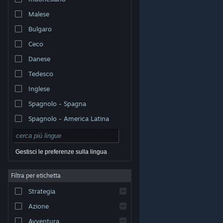
Malese
Bulgaro
Ceco
Danese
Tedesco
Inglese
Spagnolo - Spagna
Spagnolo - America Latina
Gestisci le preferenze sulla lingua
Filtra per etichetta
© Valve Corporation. Tutti i diritti riservati. Tutti i marchi
Strategia
appartengono ai rispettivi proprietari negli Stati Uniti e
in altri Paesi.
Informativa sulla privacy
|
Informazioni
legali
|
Accessibilità
|
Contratto di sottoscrizione a
Azione
Steam
|
Rimborsi
|
Cookie
Avventura