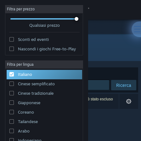
Accedi
Filtra per prezzo
Qualsiasi prezzo
Negozio
Sconti ed eventi
Comunità
Nascondi i giochi Free-to-Play
Sviluppatore: The Harvest VR
Informazioni
Filtra per lingua
Ordina per
Rilevanza
Italiano
Assistenza
Cinese semplificato
Ricerca
Cinese tradizionale
Cambia la lingua
0 risultati corrispondono alla tua ricerca. 1 titolo è stato escluso
Giapponese
in base alle tue preferenze.
Ottieni l'app mobile di Steam
Coreano
Tailandese
Visualizza il sito web per desktop
Arabo
Indonesiano