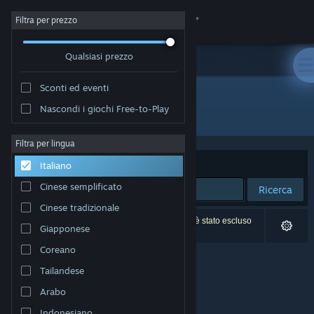
Accedi
Filtra per prezzo
Qualsiasi prezzo
Negozio
Sconti ed eventi
Comunità
Nascondi i giochi Free-to-Play
Sviluppatore: Teelur Games
Informazioni
Filtra per lingua
Ordina per
Rilevanza
Italiano
Assistenza
Cinese semplificato
Ricerca
Cinese tradizionale
Cambia la lingua
0 risultati corrispondono alla tua ricerca. 1 titolo è stato escluso
Giapponese
in base alle tue preferenze.
Ottieni l'app mobile di Steam
Coreano
Tailandese
Visualizza il sito web per desktop
Arabo
Indonesiano