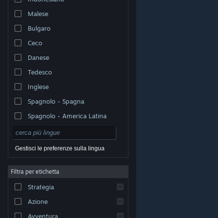
Malese
Bulgaro
Ceco
Danese
Tedesco
Inglese
Spagnolo - Spagna
Spagnolo - America Latina
Gestisci le preferenze sulla lingua
Filtra per etichetta
© Valve Corporation. Tutti i diritti riservati. Tutti i marchi
Strategia
appartengono ai rispettivi proprietari negli Stati Uniti e
in altri Paesi.
Informativa sulla privacy
|
Informazioni
legali
|
Accessibilità
|
Contratto di sottoscrizione a
Azione
Steam
|
Rimborsi
|
Cookie
Avventura