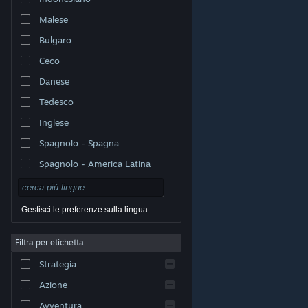
Malese
Bulgaro
Ceco
Danese
Tedesco
Inglese
Spagnolo - Spagna
Spagnolo - America Latina
Gestisci le preferenze sulla lingua
Filtra per etichetta
© Valve Corporation. Tutti i diritti riservati. Tutti i marchi
Strategia
appartengono ai rispettivi proprietari negli Stati Uniti e
in altri Paesi.
Informativa sulla privacy
|
Informazioni
legali
|
Accessibilità
|
Contratto di sottoscrizione a
Azione
Steam
|
Rimborsi
|
Cookie
Avventura