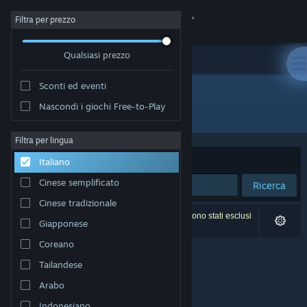
Accedi
Filtra per prezzo
Qualsiasi prezzo
Negozio
Sconti ed eventi
Comunità
Nascondi i giochi Free-to-Play
Sviluppatore: Tao Langston
Informazioni
Filtra per lingua
Ordina per
Rilevanza
Italiano
Assistenza
Cinese semplificato
Ricerca
Cinese tradizionale
Cambia la lingua
0 risultati corrispondono alla tua ricerca. 2 titoli sono stati esclusi
Giapponese
in base alle tue preferenze.
Ottieni l'app mobile di Steam
Coreano
Tailandese
Visualizza il sito web per desktop
Arabo
Indonesiano