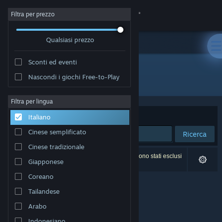
Accedi
Filtra per prezzo
Qualsiasi prezzo
Negozio
Sconti ed eventi
Comunità
Nascondi i giochi Free-to-Play
Sviluppatore: Takahiro Miyazawa
Informazioni
Filtra per lingua
Ordina per
Rilevanza
Italiano
Assistenza
Cinese semplificato
Ricerca
Cinese tradizionale
Cambia la lingua
0 risultati corrispondono alla tua ricerca. 2 titoli sono stati esclusi
Giapponese
in base alle tue preferenze.
Ottieni l'app mobile di Steam
Coreano
Tailandese
Visualizza il sito web per desktop
Arabo
Indonesiano