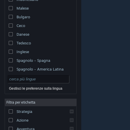
Malese
Bulgaro
Ceco
Danese
Tedesco
Inglese
Spagnolo - Spagna
Spagnolo - America Latina
Gestisci le preferenze sulla lingua
Filtra per etichetta
© Valve Corporation. Tutti i diritti riservati. Tutti i marchi
Strategia
appartengono ai rispettivi proprietari negli Stati Uniti e
in altri Paesi.
Informativa sulla privacy
|
Informazioni
legali
|
Accessibilità
|
Contratto di sottoscrizione a
Azione
Steam
|
Rimborsi
|
Cookie
Avventura