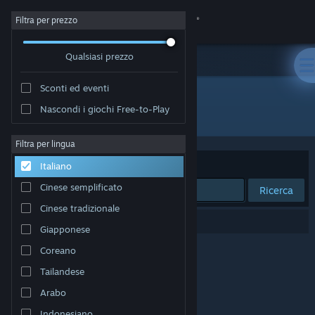
Accedi
Filtra per prezzo
Qualsiasi prezzo
Negozio
Sconti ed eventi
Comunità
Nascondi i giochi Free-to-Play
Sviluppatore: Soul Catapult
Informazioni
Filtra per lingua
Ordina per
Rilevanza
Italiano
Assistenza
Cinese semplificato
Ricerca
Cinese tradizionale
Cambia la lingua
0 risultati corrispondono alla tua ricerca.
Giapponese
Ottieni l'app mobile di Steam
Coreano
Tailandese
Visualizza il sito web per desktop
Arabo
Indonesiano