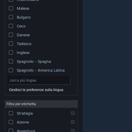
Malese
Bulgaro
Ceco
Danese
Tedesco
Inglese
Spagnolo - Spagna
Spagnolo - America Latina
Gestisci le preferenze sulla lingua
Filtra per etichetta
© Valve Corporation. Tutti i diritti riservati. Tutti i marchi
Strategia
appartengono ai rispettivi proprietari negli Stati Uniti e
in altri Paesi.
Informativa sulla privacy
|
Informazioni
legali
|
Accessibilità
|
Contratto di sottoscrizione a
Azione
Steam
|
Rimborsi
|
Cookie
Avventura