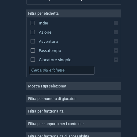
Tedesco
Filtra per etichetta
Inglese
Indie
Spagnolo - Spagna
Azione
Spagnolo - America Latina
Avventura
Passatempo
Giocatore singolo
Simulazione
GDR
Mostra i tipi selezionati
Strategia
2D
Filtra per numero di giocatori
Accesso anticipato
Filtra per funzionalità
3D
Filtra per supporto per i controller
Free-to-Play
Atmosfera ben riuscita
Filtra per funzionalità di accessibilità