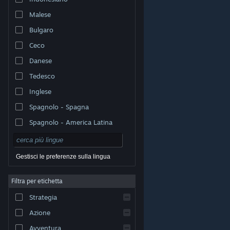
Malese
Bulgaro
Ceco
Danese
Tedesco
Inglese
Spagnolo - Spagna
Spagnolo - America Latina
Gestisci le preferenze sulla lingua
Filtra per etichetta
© Valve Corporation. Tutti i diritti riservati. Tutti i marchi
Strategia
appartengono ai rispettivi proprietari negli Stati Uniti e
in altri Paesi.
Informativa sulla privacy
|
Informazioni
legali
|
Accessibilità
|
Contratto di sottoscrizione a
Azione
Steam
|
Rimborsi
|
Cookie
Avventura