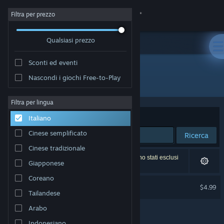
Accedi
Filtra per prezzo
Qualsiasi prezzo
Negozio
Sconti ed eventi
Comunità
Nascondi i giochi Free-to-Play
Sviluppatore: Sinclair Strange
Informazioni
Filtra per lingua
Ordina per
Rilevanza
Italiano
Assistenza
Cinese semplificato
Ricerca
Cinese tradizionale
Cambia la lingua
1 risultato corrisponde alla tua ricerca. 9 titoli sono stati esclusi
Giapponese
in base alle tue preferenze.
Ottieni l'app mobile di Steam
Coreano
Sir Noggin Soundtrack
$4.99
Tailandese
Visualizza il sito web per desktop
Arabo
Indonesiano