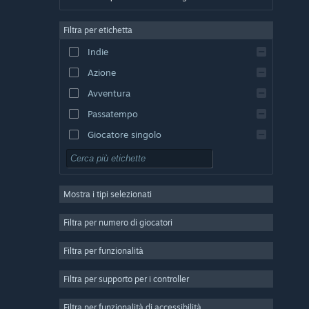
Tedesco
Filtra per etichetta
Inglese
Indie
Spagnolo - Spagna
Azione
Spagnolo - America Latina
Avventura
Passatempo
Giocatore singolo
Simulazione
GDR
Mostra i tipi selezionati
Strategia
2D
Filtra per numero di giocatori
Accesso anticipato
Filtra per funzionalità
3D
Filtra per supporto per i controller
Free-to-Play
Atmosfera ben riuscita
Filtra per funzionalità di accessibilità