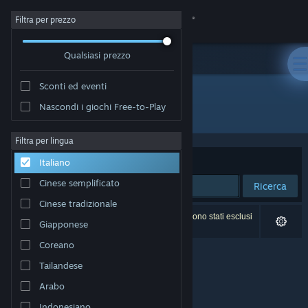
Accedi
Filtra per prezzo
Qualsiasi prezzo
Negozio
Sconti ed eventi
Comunità
Nascondi i giochi Free-to-Play
Sviluppatore: SegFault Games
Informazioni
Filtra per lingua
Ordina per
Rilevanza
Italiano
Assistenza
Cinese semplificato
Ricerca
Cinese tradizionale
Cambia la lingua
0 risultati corrispondono alla tua ricerca. 2 titoli sono stati esclusi
Giapponese
in base alle tue preferenze.
Ottieni l'app mobile di Steam
Coreano
Tailandese
Visualizza il sito web per desktop
Arabo
Indonesiano