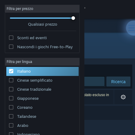
Accedi
Filtra per prezzo
Qualsiasi prezzo
Negozio
Sconti ed eventi
Comunità
Nascondi i giochi Free-to-Play
Sviluppatore: Second Wind Games
Informazioni
Filtra per lingua
Ordina per
Rilevanza
Italiano
Assistenza
Cinese semplificato
Ricerca
Cinese tradizionale
Cambia la lingua
1 risultato corrisponde alla tua ricerca. 1 titolo è stato escluso in
Giapponese
base alle tue preferenze.
Ottieni l'app mobile di Steam
Coreano
Barber Party
Tailandese
Visualizza il sito web per desktop
Arabo
Indonesiano