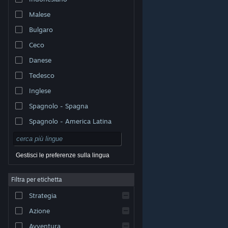
Malese
Bulgaro
Ceco
Danese
Tedesco
Inglese
Spagnolo - Spagna
Spagnolo - America Latina
Gestisci le preferenze sulla lingua
Filtra per etichetta
© Valve Corporation. Tutti i diritti riservati. Tutti i marchi
Strategia
appartengono ai rispettivi proprietari negli Stati Uniti e
in altri Paesi.
Informativa sulla privacy
|
Informazioni
legali
|
Accessibilità
|
Contratto di sottoscrizione a
Azione
Steam
|
Rimborsi
|
Cookie
Avventura