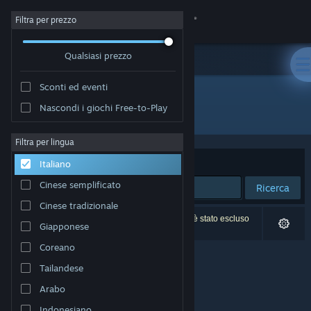
Accedi
Filtra per prezzo
Qualsiasi prezzo
Negozio
Sconti ed eventi
Comunità
Nascondi i giochi Free-to-Play
Sviluppatore: Scheme Street
Informazioni
Filtra per lingua
Ordina per
Rilevanza
Italiano
Assistenza
Cinese semplificato
Ricerca
Cinese tradizionale
Cambia la lingua
0 risultati corrispondono alla tua ricerca. 1 titolo è stato escluso
Giapponese
in base alle tue preferenze.
Ottieni l'app mobile di Steam
Coreano
Tailandese
Visualizza il sito web per desktop
Arabo
Indonesiano