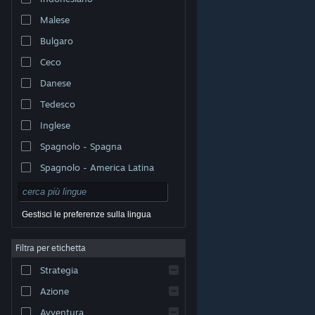
Malese
Bulgaro
Ceco
Danese
Tedesco
Inglese
Spagnolo - Spagna
Spagnolo - America Latina
Gestisci le preferenze sulla lingua
Filtra per etichetta
© Valve Corporation. Tutti i diritti riservati. Tutti i marchi
Strategia
appartengono ai rispettivi proprietari negli Stati Uniti e
in altri Paesi.
Informativa sulla privacy
|
Informazioni
legali
|
Accessibilità
|
Contratto di sottoscrizione a
Azione
Steam
|
Rimborsi
|
Cookie
Avventura