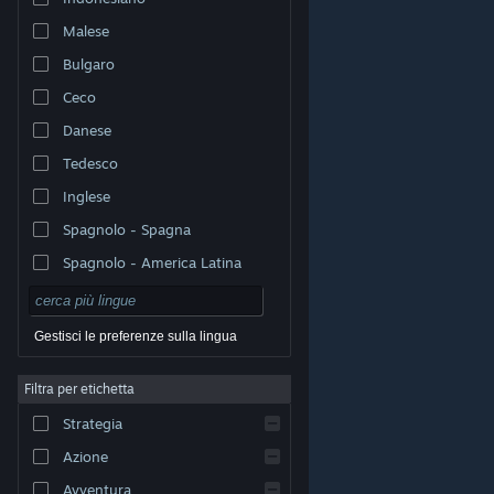
Malese
Bulgaro
Ceco
Danese
Tedesco
Inglese
Spagnolo - Spagna
Spagnolo - America Latina
Gestisci le preferenze sulla lingua
Filtra per etichetta
© Valve Corporation. Tutti i diritti riservati. Tutti i marchi
Strategia
appartengono ai rispettivi proprietari negli Stati Uniti e
in altri Paesi.
Informativa sulla privacy
|
Informazioni
legali
|
Accessibilità
|
Contratto di sottoscrizione a
Azione
Steam
|
Rimborsi
|
Cookie
Avventura