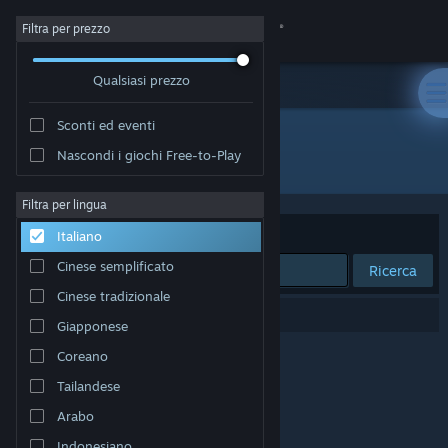
Accedi
Filtra per prezzo
Qualsiasi prezzo
Negozio
Sconti ed eventi
Comunità
Nascondi i giochi Free-to-Play
Sviluppatore: Rusty Robot
Informazioni
Filtra per lingua
Ordina per
Rilevanza
Italiano
Assistenza
Cinese semplificato
Ricerca
Cinese tradizionale
Cambia la lingua
0 risultati corrispondono alla tua ricerca.
Giapponese
Ottieni l'app mobile di Steam
Coreano
Tailandese
Visualizza il sito web per desktop
Arabo
Indonesiano