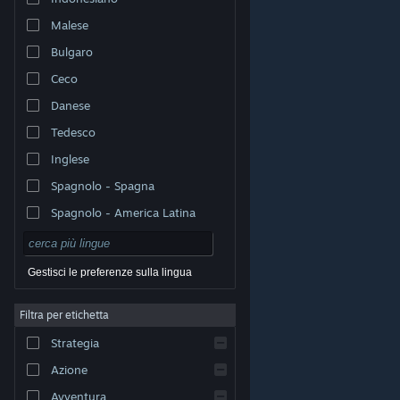
Malese
Bulgaro
Ceco
Danese
Tedesco
Inglese
Spagnolo - Spagna
Spagnolo - America Latina
Gestisci le preferenze sulla lingua
Filtra per etichetta
© Valve Corporation. Tutti i diritti riservati. Tutti i marchi
Strategia
appartengono ai rispettivi proprietari negli Stati Uniti e
in altri Paesi.
Informativa sulla privacy
|
Informazioni
legali
|
Accessibilità
|
Contratto di sottoscrizione a
Azione
Steam
|
Rimborsi
|
Cookie
Avventura