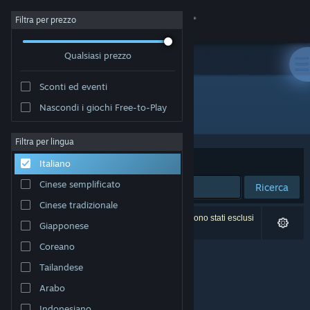
Accedi
Filtra per prezzo
Qualsiasi prezzo
Negozio
Sconti ed eventi
Comunità
Nascondi i giochi Free-to-Play
Sviluppatore: Reb_Orn
Informazioni
Filtra per lingua
Ordina per
Rilevanza
Italiano
Assistenza
Cinese semplificato
Ricerca
Cinese tradizionale
Cambia la lingua
0 risultati corrispondono alla tua ricerca. 4 titoli sono stati esclusi
Giapponese
in base alle tue preferenze.
Ottieni l'app mobile di Steam
Coreano
Tailandese
Visualizza il sito web per desktop
Arabo
Indonesiano