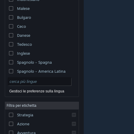
Malese
Bulgaro
Ceco
Danese
Tedesco
Inglese
Spagnolo - Spagna
Spagnolo - America Latina
Gestisci le preferenze sulla lingua
Filtra per etichetta
© Valve Corporation. Tutti i diritti riservati. Tutti i marchi
Strategia
appartengono ai rispettivi proprietari negli Stati Uniti e
in altri Paesi.
Informativa sulla privacy
|
Informazioni
legali
|
Accessibilità
|
Contratto di sottoscrizione a
Azione
Steam
|
Rimborsi
|
Cookie
Avventura