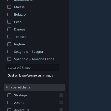
Malese
Bulgaro
Ceco
Danese
Tedesco
Inglese
Spagnolo - Spagna
Spagnolo - America Latina
Gestisci le preferenze sulla lingua
Filtra per etichetta
© Valve Corporation. Tutti i diritti riservati. Tutti i marchi
Strategia
appartengono ai rispettivi proprietari negli Stati Uniti e
in altri Paesi.
Informativa sulla privacy
|
Informazioni
legali
|
Accessibilità
|
Contratto di sottoscrizione a
Azione
Steam
|
Rimborsi
|
Cookie
Avventura