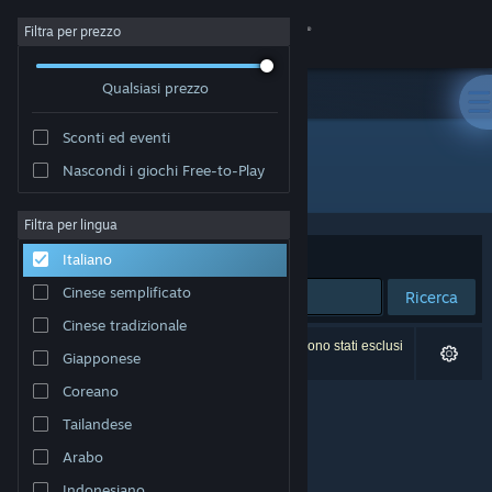
Accedi
Filtra per prezzo
Qualsiasi prezzo
Negozio
Sconti ed eventi
Comunità
Nascondi i giochi Free-to-Play
Sviluppatore: Planet 47 Games
Informazioni
Filtra per lingua
Ordina per
Rilevanza
Italiano
Assistenza
Cinese semplificato
Ricerca
Cinese tradizionale
Cambia la lingua
0 risultati corrispondono alla tua ricerca. 4 titoli sono stati esclusi
Giapponese
in base alle tue preferenze.
Ottieni l'app mobile di Steam
Coreano
Tailandese
Visualizza il sito web per desktop
Arabo
Indonesiano