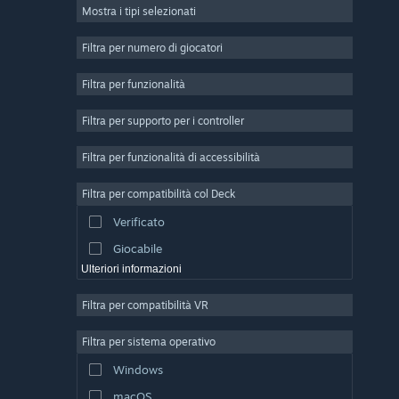
Mostra i tipi selezionati
Multigiocatore di massa
Indie
Filtra per numero di giocatori
Accesso anticipato
Filtra per funzionalità
Passatempo
Filtra per supporto per i controller
Simulazione
Corse
Filtra per funzionalità di accessibilità
Sport
Filtra per compatibilità col Deck
Produzione di video
Verificato
Fotoritocco
Giocabile
Ulteriori informazioni
Filtra per compatibilità VR
Filtra per sistema operativo
Windows
macOS