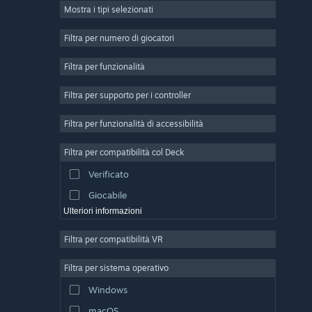
Mostra i tipi selezionati
Multigiocatore di massa
Indie
Filtra per numero di giocatori
Accesso anticipato
Filtra per funzionalità
Passatempo
Filtra per supporto per i controller
Simulazione
Corse
Filtra per funzionalità di accessibilità
Sport
Filtra per compatibilità col Deck
Produzione di video
Verificato
Fotoritocco
Giocabile
Ulteriori informazioni
Filtra per compatibilità VR
Filtra per sistema operativo
Windows
macOS