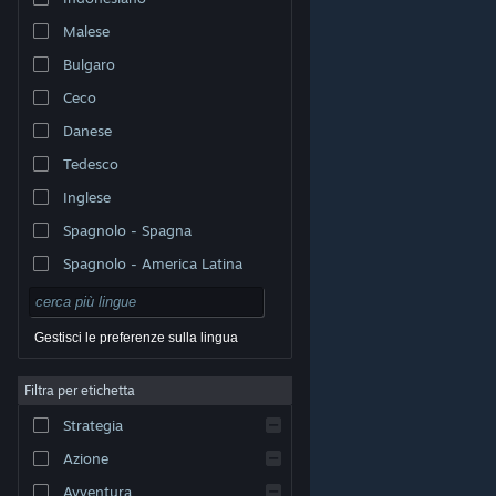
Malese
Bulgaro
Ceco
Danese
Tedesco
Inglese
Spagnolo - Spagna
Spagnolo - America Latina
Gestisci le preferenze sulla lingua
Filtra per etichetta
© Valve Corporation. Tutti i diritti riservati. Tutti i marchi
Strategia
appartengono ai rispettivi proprietari negli Stati Uniti e
in altri Paesi.
Informativa sulla privacy
|
Informazioni
legali
|
Accessibilità
|
Contratto di sottoscrizione a
Azione
Steam
|
Rimborsi
|
Cookie
Avventura