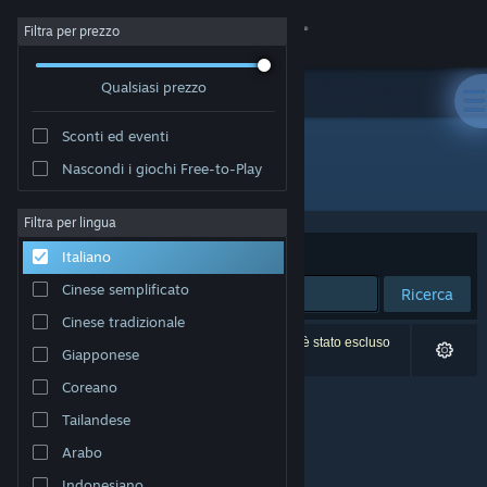
Accedi
Filtra per prezzo
Qualsiasi prezzo
Negozio
Sconti ed eventi
Comunità
Nascondi i giochi Free-to-Play
Sviluppatore: Origin8 Technologies Ltd
Informazioni
Filtra per lingua
Ordina per
Rilevanza
Italiano
Assistenza
Cinese semplificato
Ricerca
Cinese tradizionale
Cambia la lingua
0 risultati corrispondono alla tua ricerca. 1 titolo è stato escluso
Giapponese
in base alle tue preferenze.
Ottieni l'app mobile di Steam
Coreano
Tailandese
Visualizza il sito web per desktop
Arabo
Indonesiano