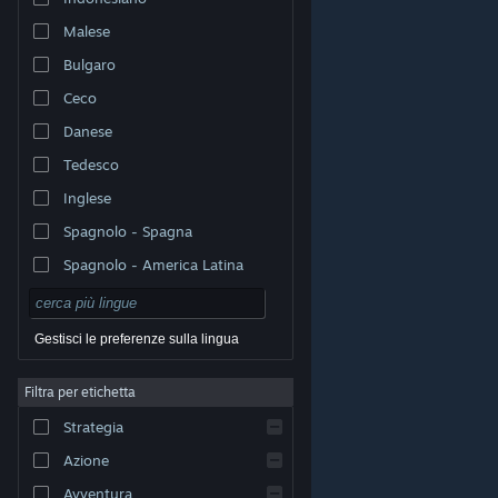
Malese
Bulgaro
Ceco
Danese
Tedesco
Inglese
Spagnolo - Spagna
Spagnolo - America Latina
Gestisci le preferenze sulla lingua
Filtra per etichetta
© Valve Corporation. Tutti i diritti riservati. Tutti i marchi
Strategia
appartengono ai rispettivi proprietari negli Stati Uniti e
in altri Paesi.
Informativa sulla privacy
|
Informazioni
legali
|
Accessibilità
|
Contratto di sottoscrizione a
Azione
Steam
|
Rimborsi
|
Cookie
Avventura