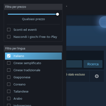
Accedi
Filtra per prezzo
Qualsiasi prezzo
Negozio
Sconti ed eventi
Comunità
Nascondi i giochi Free-to-Play
Sviluppatore: NIRVANA
Informazioni
Filtra per lingua
Ordina per
Rilevanza
Italiano
Assistenza
Cinese semplificato
Ricerca
Cinese tradizionale
Cambia la lingua
0 risultati corrispondono alla tua ricerca. 1 titolo è stato escluso
Giapponese
in base alle tue preferenze.
Ottieni l'app mobile di Steam
Coreano
Tailandese
Visualizza il sito web per desktop
Arabo
Indonesiano