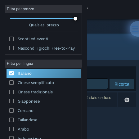
Accedi
Filtra per prezzo
Qualsiasi prezzo
Negozio
Sconti ed eventi
Comunità
Nascondi i giochi Free-to-Play
Sviluppatore: Monstronauts Inc.
Informazioni
Filtra per lingua
Ordina per
Rilevanza
Italiano
Assistenza
Cinese semplificato
Ricerca
Cinese tradizionale
Cambia la lingua
0 risultati corrispondono alla tua ricerca. 1 titolo è stato escluso
Giapponese
in base alle tue preferenze.
Ottieni l'app mobile di Steam
Coreano
Tailandese
Visualizza il sito web per desktop
Arabo
Indonesiano