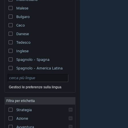
Malese
Bulgaro
Ceco
Danese
Tedesco
Inglese
Spagnolo - Spagna
Spagnolo - America Latina
Gestisci le preferenze sulla lingua
Filtra per etichetta
© Valve Corporation. Tutti i diritti riservati. Tutti i marchi
Strategia
appartengono ai rispettivi proprietari negli Stati Uniti e
in altri Paesi.
Informativa sulla privacy
|
Informazioni
legali
|
Accessibilità
|
Contratto di sottoscrizione a
Azione
Steam
|
Rimborsi
|
Cookie
Avventura