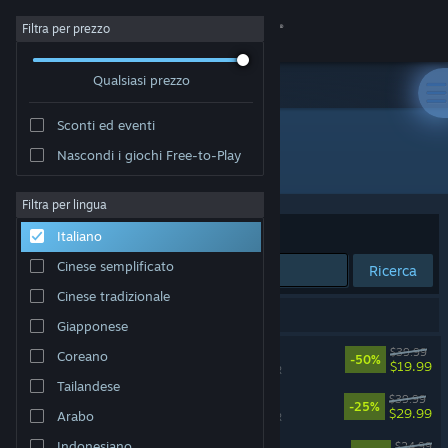
Accedi
Filtra per prezzo
Qualsiasi prezzo
Negozio
Sconti ed eventi
Comunità
Nascondi i giochi Free-to-Play
Sviluppatore: Monstars Inc.
Informazioni
Filtra per lingua
Ordina per
Rilevanza
Italiano
Assistenza
Cinese semplificato
Ricerca
Cinese tradizionale
Cambia la lingua
7 risultati corrispondono alla tua ricerca.
Giapponese
Ottieni l'app mobile di Steam
Tetris® Effect: Connected
$39.99
Coreano
-50%
$19.99
Compatibile con VR
Tailandese
Visualizza il sito web per desktop
Lumines Arise
$39.99
-25%
$29.99
Arabo
Compatibile con VR
Rez Infinite
Indonesiano
$24.99