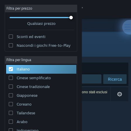
Accedi
Filtra per prezzo
Qualsiasi prezzo
Negozio
Sconti ed eventi
Comunità
Nascondi i giochi Free-to-Play
Sviluppatore: Mini Mammoth Games
Informazioni
Filtra per lingua
Ordina per
Rilevanza
Italiano
Assistenza
Cinese semplificato
Ricerca
Cinese tradizionale
Cambia la lingua
0 risultati corrispondono alla tua ricerca. 2 titoli sono stati esclusi
Giapponese
in base alle tue preferenze.
Ottieni l'app mobile di Steam
Coreano
Tailandese
Visualizza il sito web per desktop
Arabo
Indonesiano