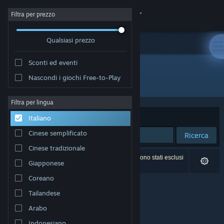
Accedi
Filtra per prezzo
Qualsiasi prezzo
Negozio
Sconti ed eventi
Comunità
Nascondi i giochi Free-to-Play
Sviluppatore: Michail Ostrowski
Informazioni
Filtra per lingua
Ordina per
Rilevanza
Italiano
Assistenza
Cinese semplificato
Ricerca
Cinese tradizionale
Cambia la lingua
0 risultati corrispondono alla tua ricerca. 2 titoli sono stati esclusi
Giapponese
in base alle tue preferenze.
Ottieni l'app mobile di Steam
Coreano
Tailandese
Visualizza il sito web per desktop
Arabo
Indonesiano