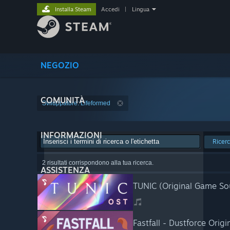
Installa Steam
Accedi
|
Lingua
NEGOZIO
COMUNITÀ
Sviluppatore: Lifeformed
INFORMAZIONI
Ricer
2 risultati corrispondono alla tua ricerca.
ASSISTENZA
TUNIC (Original Game So
Fastfall - Dustforce Orig