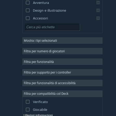
Avventura
Design e illustrazione
Accessori
Free-to-Play
GDR
Mostra i tipi selezionati
Multigiocatore di massa
Indie
Filtra per numero di giocatori
Accesso anticipato
Filtra per funzionalità
Passatempo
Filtra per supporto per i controller
Simulazione
Corse
Filtra per funzionalità di accessibilità
Sport
Filtra per compatibilità col Deck
Produzione di video
Verificato
Fotoritocco
Giocabile
Ulteriori informazioni