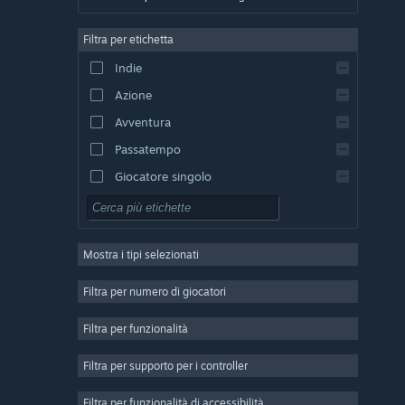
Tedesco
Filtra per etichetta
Inglese
Indie
Spagnolo - Spagna
Azione
Spagnolo - America Latina
Avventura
Passatempo
Giocatore singolo
Simulazione
GDR
Mostra i tipi selezionati
Strategia
2D
Filtra per numero di giocatori
Accesso anticipato
Filtra per funzionalità
3D
Filtra per supporto per i controller
Free-to-Play
Atmosfera ben riuscita
Filtra per funzionalità di accessibilità