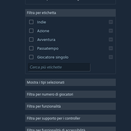
Tedesco
Filtra per etichetta
Inglese
Indie
Spagnolo - Spagna
Azione
Spagnolo - America Latina
Avventura
Passatempo
Giocatore singolo
Simulazione
GDR
Mostra i tipi selezionati
Strategia
2D
Filtra per numero di giocatori
Accesso anticipato
Filtra per funzionalità
3D
Filtra per supporto per i controller
Free-to-Play
Atmosfera ben riuscita
Filtra per funzionalità di accessibilità