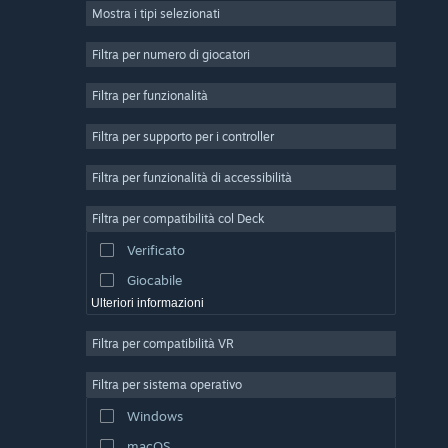
Mostra i tipi selezionati
Multigiocatore di massa
Indie
Filtra per numero di giocatori
Accesso anticipato
Filtra per funzionalità
Passatempo
Filtra per supporto per i controller
Simulazione
Corse
Filtra per funzionalità di accessibilità
Sport
Filtra per compatibilità col Deck
Produzione di video
Verificato
Fotoritocco
Giocabile
Ulteriori informazioni
Filtra per compatibilità VR
Filtra per sistema operativo
Windows
macOS