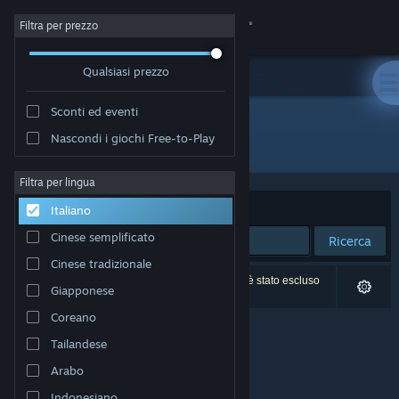
Accedi
Filtra per prezzo
Qualsiasi prezzo
Negozio
Sconti ed eventi
Comunità
Nascondi i giochi Free-to-Play
Sviluppatore: LWNA
Informazioni
Filtra per lingua
Ordina per
Rilevanza
Italiano
Assistenza
Cinese semplificato
Ricerca
Cinese tradizionale
Cambia la lingua
0 risultati corrispondono alla tua ricerca. 1 titolo è stato escluso
Giapponese
in base alle tue preferenze.
Ottieni l'app mobile di Steam
Coreano
Tailandese
Visualizza il sito web per desktop
Arabo
Indonesiano