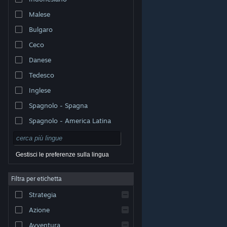
Malese
Bulgaro
Ceco
Danese
Tedesco
Inglese
Spagnolo - Spagna
Spagnolo - America Latina
Gestisci le preferenze sulla lingua
Filtra per etichetta
© Valve Corporation. Tutti i diritti riservati. Tutti i marchi
Strategia
appartengono ai rispettivi proprietari negli Stati Uniti e
in altri Paesi.
Informativa sulla privacy
|
Informazioni
legali
|
Accessibilità
|
Contratto di sottoscrizione a
Azione
Steam
|
Rimborsi
|
Cookie
Avventura