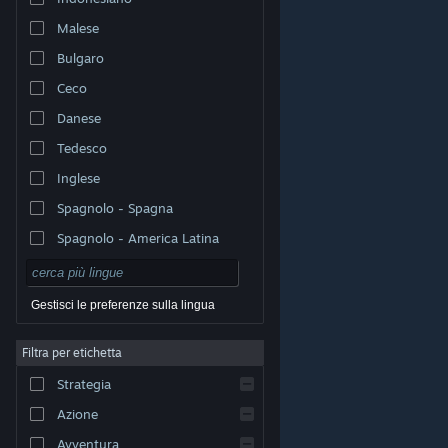
Malese
Bulgaro
Ceco
Danese
Tedesco
Inglese
Spagnolo - Spagna
Spagnolo - America Latina
Gestisci le preferenze sulla lingua
Filtra per etichetta
© Valve Corporation. Tutti i diritti riservati. Tutti i marchi
Strategia
appartengono ai rispettivi proprietari negli Stati Uniti e
in altri Paesi.
Informativa sulla privacy
|
Informazioni
legali
|
Accessibilità
|
Contratto di sottoscrizione a
Azione
Steam
|
Rimborsi
|
Cookie
Avventura