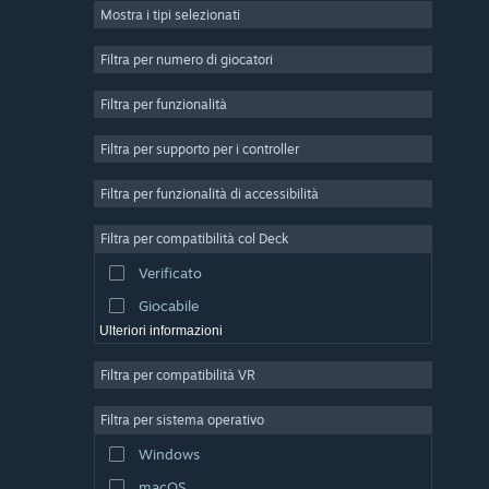
Mostra i tipi selezionati
Multigiocatore di massa
Indie
Filtra per numero di giocatori
Accesso anticipato
Filtra per funzionalità
Passatempo
Filtra per supporto per i controller
Simulazione
Corse
Filtra per funzionalità di accessibilità
Sport
Filtra per compatibilità col Deck
Produzione di video
Verificato
Fotoritocco
Giocabile
Ulteriori informazioni
Filtra per compatibilità VR
Filtra per sistema operativo
Windows
macOS