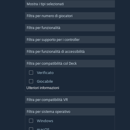
Mostra i tipi selezionati
Multigiocatore di massa
Indie
Filtra per numero di giocatori
Accesso anticipato
Filtra per funzionalità
Passatempo
Filtra per supporto per i controller
Simulazione
Corse
Filtra per funzionalità di accessibilità
Sport
Filtra per compatibilità col Deck
Produzione di video
Verificato
Fotoritocco
Giocabile
Ulteriori informazioni
Filtra per compatibilità VR
Filtra per sistema operativo
Windows
macOS