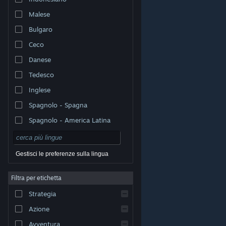
Malese
Bulgaro
Ceco
Danese
Tedesco
Inglese
Spagnolo - Spagna
Spagnolo - America Latina
Gestisci le preferenze sulla lingua
Filtra per etichetta
© Valve Corporation. Tutti i diritti riservati. Tutti i marchi
Strategia
appartengono ai rispettivi proprietari negli Stati Uniti e
in altri Paesi.
Informativa sulla privacy
|
Informazioni
legali
|
Accessibilità
|
Contratto di sottoscrizione a
Azione
Steam
|
Rimborsi
|
Cookie
Avventura