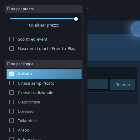
Accedi
Filtra per prezzo
Qualsiasi prezzo
Negozio
Sconti ed eventi
Comunità
Nascondi i giochi Free-to-Play
Sviluppatore: High Fidelity, Inc
Informazioni
Filtra per lingua
Ordina per
Rilevanza
Italiano
Assistenza
Cinese semplificato
Ricerca
Cinese tradizionale
Cambia la lingua
0 risultati corrispondono alla tua ricerca.
Giapponese
Ottieni l'app mobile di Steam
Coreano
Tailandese
Visualizza il sito web per desktop
Arabo
Indonesiano