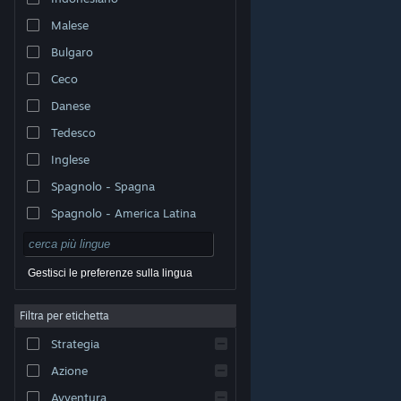
Malese
Bulgaro
Ceco
Danese
Tedesco
Inglese
Spagnolo - Spagna
Spagnolo - America Latina
Gestisci le preferenze sulla lingua
Filtra per etichetta
© Valve Corporation. Tutti i diritti riservati. Tutti i marchi
Strategia
appartengono ai rispettivi proprietari negli Stati Uniti e
in altri Paesi.
Informativa sulla privacy
|
Informazioni
legali
|
Accessibilità
|
Contratto di sottoscrizione a
Azione
Steam
|
Rimborsi
|
Cookie
Avventura