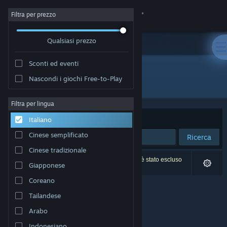
Accedi
Filtra per prezzo
Qualsiasi prezzo
Negozio
Sconti ed eventi
Comunità
Nascondi i giochi Free-to-Play
Sviluppatore: Hauskaz
Informazioni
Filtra per lingua
Ordina per
Rilevanza
Italiano
Assistenza
Cinese semplificato
Ricerca
Cinese tradizionale
Cambia la lingua
0 risultati corrispondono alla tua ricerca. 1 titolo è stato escluso
Giapponese
in base alle tue preferenze.
Ottieni l'app mobile di Steam
Coreano
Tailandese
Visualizza il sito web per desktop
Arabo
Indonesiano